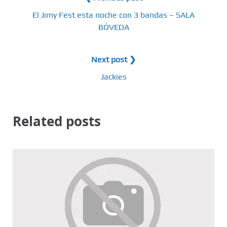
c
El Jimy Fest esta noche con 3 bandas – SALA
i
BÓVEDA
ó
n
Next post ❯
Jackies
d
e
Related posts
l
a
s
e
n
t