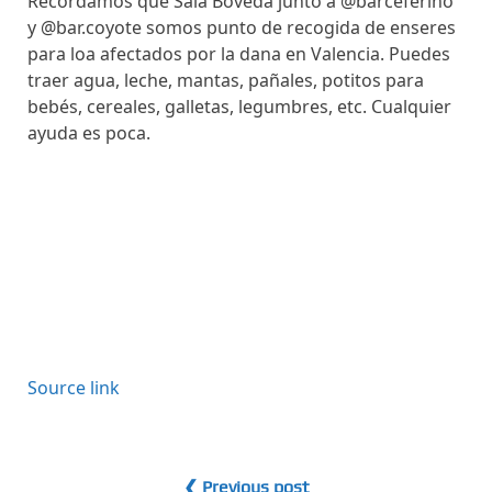
Recordamos que Sala Bóveda junto a @barceferino
y @bar.coyote somos punto de recogida de enseres
para loa afectados por la dana en Valencia. Puedes
traer agua, leche, mantas, pañales, potitos para
bebés, cereales, galletas, legumbres, etc. Cualquier
ayuda es poca.
N
a
v
e
Source link
g
a
❮ Previous post