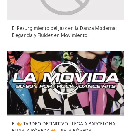
r
a
El Resurgimiento del Jazz en la Danza Moderna:
d
Elegancia y Fluidez en Movimiento
a
s
EL
TARDEO DEFINITIVO LLEGA A BARCELONA
EN SALA BÓVEDA
– SALA BÓVEDA