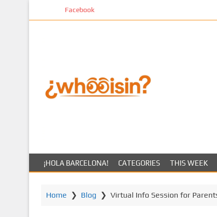
S
Facebook
k
i
p
t
o
m
a
i
n
c
o
n
t
¡HOLA BARCELONA!
CATEGORIES
THIS WEEK
e
n
t
Home
❯
Blog
❯
Virtual Info Session for Parent