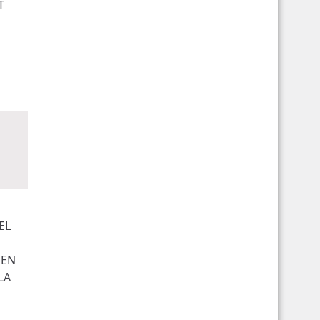
T
EL
UEN
LA