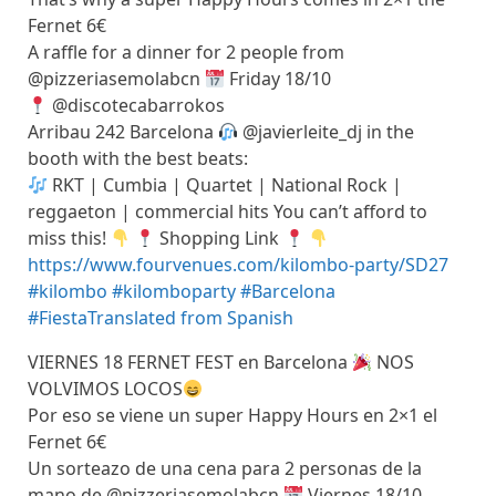
Fernet 6€
A raffle for a dinner for 2 people from
@pizzeriasemolabcn
Friday 18/10
@discotecabarrokos
Arribau 242 Barcelona
@javierleite_dj in the
booth with the best beats:
RKT | Cumbia | Quartet | National Rock |
reggaeton | commercial hits You can’t afford to
miss this!
Shopping Link
https://www.fourvenues.com/kilombo-party/SD27
#kilombo
#kilomboparty
#Barcelona
#Fiesta
Translated from Spanish
VIERNES 18 FERNET FEST en Barcelona
NOS
VOLVIMOS LOCOS
Por eso se viene un super Happy Hours en 2×1 el
Fernet 6€
Un sorteazo de una cena para 2 personas de la
mano de @pizzeriasemolabcn
Viernes 18/10