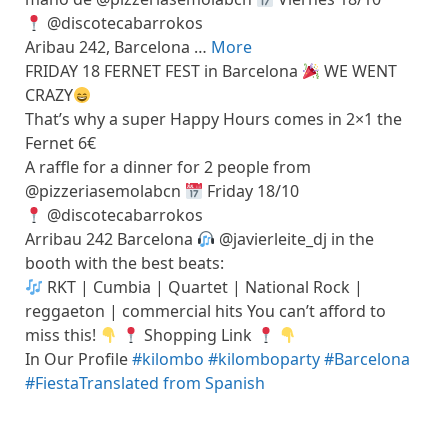
@discotecabarrokos
Aribau 242, Barcelona …
More
FRIDAY 18 FERNET FEST in Barcelona
WE WENT
CRAZY
That’s why a super Happy Hours comes in 2×1 the
Fernet 6€
A raffle for a dinner for 2 people from
@pizzeriasemolabcn
Friday 18/10
@discotecabarrokos
Arribau 242 Barcelona
@javierleite_dj in the
booth with the best beats:
RKT | Cumbia | Quartet | National Rock |
reggaeton | commercial hits You can’t afford to
miss this!
Shopping Link
In Our Profile
#kilombo
#kilomboparty
#Barcelona
#Fiesta
Translated from Spanish