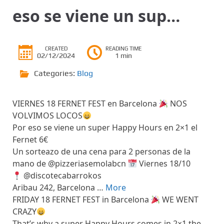
eso se viene un sup…
CREATED
READING TIME
02/12/2024
1 min
Categories:
Blog
VIERNES 18 FERNET FEST en Barcelona
NOS
VOLVIMOS LOCOS
Por eso se viene un super Happy Hours en 2×1 el
Fernet 6€
Un sorteazo de una cena para 2 personas de la
mano de @pizzeriasemolabcn
Viernes 18/10
@discotecabarrokos
Aribau 242, Barcelona …
More
FRIDAY 18 FERNET FEST in Barcelona
WE WENT
CRAZY
That’s why a super Happy Hours comes in 2×1 the