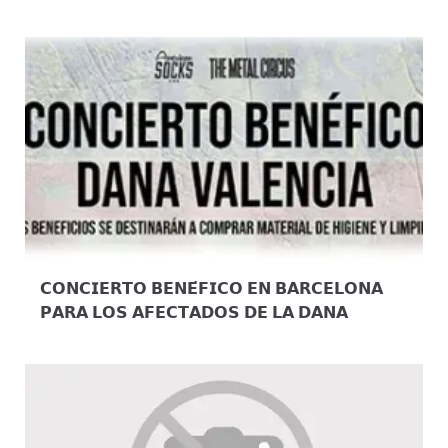
𝗖𝗢𝗡𝗖𝗜𝗘𝗥𝗧𝗢 𝗕𝗘𝗡𝗘́𝗙𝗜𝗖𝗢 𝗘𝗡 𝗕𝗔𝗥𝗖𝗘𝗟𝗢𝗡𝗔
𝗣𝗔𝗥𝗔 𝗟𝗢𝗦 𝗔𝗙𝗘𝗖𝗧𝗔𝗗𝗢𝗦 𝗗𝗘 𝗟𝗔 𝗗𝗔𝗡𝗔