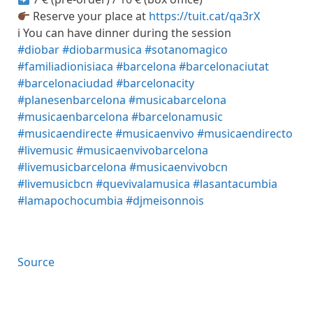
Reserve your place at
https://tuit.cat/qa3rX
i️ You can have dinner during the session
#diobar
#diobarmusica
#sotanomagico
#familiadionisiaca
#barcelona
#barcelonaciutat
#barcelonaciudad
#barcelonacity
#planesenbarcelona
#musicabarcelona
#musicaenbarcelona
#barcelonamusic
#musicaendirecte
#musicaenvivo
#musicaendirecto
#livemusic
#musicaenvivobarcelona
#livemusicbarcelona
#musicaenvivobcn
#livemusicbcn
#quevivalamusica
#lasantacumbia
#lamapochocumbia
#djmeisonnois
Source