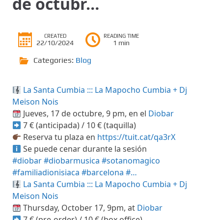
de octubr…
CREATED
READING TIME
22/10/2024
1 min
Categories:
Blog
La Santa Cumbia ::: La Mapocho Cumbia + Dj
Meison Nois
Jueves, 17 de octubre, 9 pm, en el
Diobar
7 € (anticipada) / 10 € (taquilla)
Reserva tu plaza en
https://tuit.cat/qa3rX
Se puede cenar durante la sesión
#diobar
#diobarmusica
#sotanomagico
#familiadionisiaca
#barcelona
#…
La Santa Cumbia ::: La Mapocho Cumbia + Dj
Meison Nois
Thursday, October 17, 9pm, at
Diobar
7 € (pre-order) / 10 € (box office)