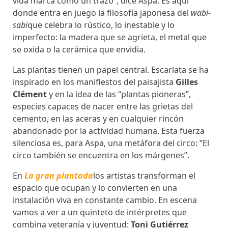
vida marca como un trazo”, dice Aspa. Es aquí
donde entra en juego la filosofía japonesa del
wabi-
sabi
que celebra lo rústico, lo inestable y lo
imperfecto: la madera que se agrieta, el metal que
se oxida o la cerámica que envidia.
Las plantas tienen un papel central. Escarlata se ha
inspirado en los manifiestos del paisajista
Gilles
Clément
y en la idea de las “plantas pioneras”,
especies capaces de nacer entre las grietas del
cemento, en las aceras y en cualquier rincón
abandonado por la actividad humana. Esta fuerza
silenciosa es, para Aspa, una metáfora del circo: “El
circo también se encuentra en los márgenes”.
En
La gran plantada
los artistas transforman el
espacio que ocupan y lo convierten en una
instalación viva en constante cambio. En escena
vamos a ver a un quinteto de intérpretes que
combina veteranía y juventud:
Toni Gutiérrez