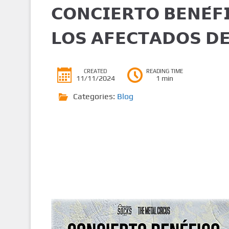
𝗖𝗢𝗡𝗖𝗜𝗘𝗥𝗧𝗢 𝗕𝗘𝗡𝗘́𝗙
𝗟𝗢𝗦 𝗔𝗙𝗘𝗖𝗧𝗔𝗗𝗢𝗦 𝗗
CREATED
READING TIME
11/11/2024
1 min
Categories:
Blog