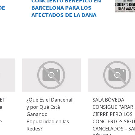
𝗖𝗢𝗡𝗖𝗜𝗘𝗥𝗧𝗢 𝗕𝗘𝗡𝗘́𝗙𝗜𝗖𝗢 𝗘𝗡
𝗘
𝗕𝗔𝗥𝗖𝗘𝗟𝗢𝗡𝗔 𝗣𝗔𝗥𝗔 𝗟𝗢𝗦
𝗔𝗙𝗘𝗖𝗧𝗔𝗗𝗢𝗦 𝗗𝗘 𝗟𝗔 𝗗𝗔𝗡𝗔
ET
¿Qué Es el Dancehall
SALA BÓVEDA
a
y por Qué Está
CONSIGUE PARAR 
Ganando
CIERRE PERO LOS
e
Popularidad en las
CONCIERTOS SIG
Redes?
CANCELADOS – SA