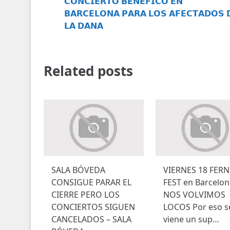
𝗖𝗢𝗡𝗖𝗜𝗘𝗥𝗧𝗢 𝗕𝗘𝗡𝗘́𝗙𝗜𝗖𝗢 𝗘𝗡
i
𝗕𝗔𝗥𝗖𝗘𝗟𝗢𝗡𝗔 𝗣𝗔𝗥𝗔 𝗟𝗢𝗦 𝗔𝗙𝗘𝗖𝗧𝗔𝗗𝗢𝗦 
𝗟𝗔 𝗗𝗔𝗡𝗔
ó
n
Related posts
d
e
l
a
s
e
SALA BÓVEDA
VIERNES 18 FERN
CONSIGUE PARAR EL
FEST en Barcelon
n
CIERRE PERO LOS
NOS VOLVIMOS
CONCIERTOS SIGUEN
LOCOS Por eso s
t
CANCELADOS – SALA
viene un sup…