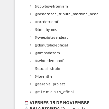
@cowboysfromjam
@headcases_tribute_machine_head
@arcdetriomf
@bro_hymns
@weexistevendead
@donutsholeoficial
@timpadasom
@whitedemonofc
@social_strain
@lorenthell
@serapis_project
@e.l.e.m.e.n.t.s_oficial
𝗩𝗜𝗘𝗥𝗡𝗘𝗦 𝟭𝟱 𝗗𝗘 𝗡𝗢𝗩𝗜𝗘𝗠𝗕𝗥𝗘
𝗦𝗔𝗟𝗔 𝗕𝗢́𝗩𝗘𝗗𝗔 @salaboveda