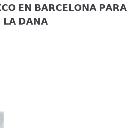
𝗜𝗖𝗢 𝗘𝗡 𝗕𝗔𝗥𝗖𝗘𝗟𝗢𝗡𝗔 𝗣𝗔𝗥𝗔
 𝗟𝗔 𝗗𝗔𝗡𝗔