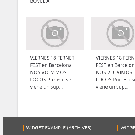
r
BÓVEDA
a
d
a
s
VIERNES 18 FERNET
VIERNES 18 FERN
FEST en Barcelona
FEST en Barcelon
NOS VOLVIMOS
NOS VOLVIMOS
LOCOS Por eso se
LOCOS Por eso s
viene un sup…
viene un sup…
WIDGET EXAMPLE (ARCHIVES)
WIDGE