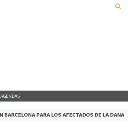
Facebook
AGENDAS
𝗡 𝗕𝗔𝗥𝗖𝗘𝗟𝗢𝗡𝗔 𝗣𝗔𝗥𝗔 𝗟𝗢𝗦 𝗔𝗙𝗘𝗖𝗧𝗔𝗗𝗢𝗦 𝗗𝗘 𝗟𝗔 𝗗𝗔𝗡𝗔