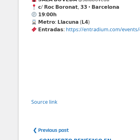
𝗰/ 𝗥𝗼𝗰 𝗕𝗼𝗿𝗼𝗻𝗮𝘁, 𝟯𝟯 • 𝗕𝗮𝗿𝗰𝗲𝗹𝗼𝗻𝗮
𝟭𝟵:𝟬𝟬𝗵
𝗠𝗲𝘁𝗿𝗼: 𝗟𝗹𝗮𝗰𝘂𝗻𝗮 (𝗟𝟰)
𝗘𝗻𝘁𝗿𝗮𝗱𝗮𝘀:
https://entradium.com/events/
N
a
v
e
Source link
g
a
❮ Previous post
c